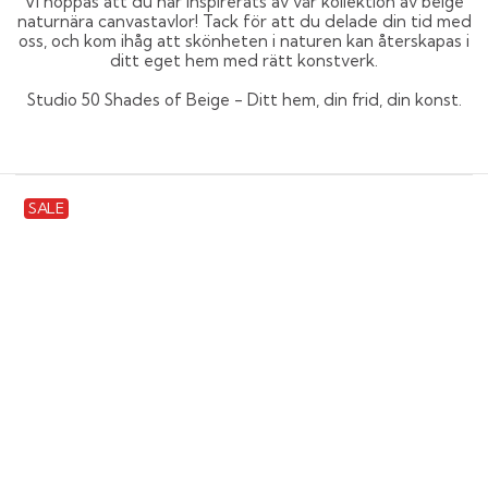
Vi hoppas att du har inspirerats av vår kollektion av beige
naturnära canvastavlor! Tack för att du delade din tid med
oss, och kom ihåg att skönheten i naturen kan återskapas i
ditt eget hem med rätt konstverk.
Studio 50 Shades of Beige - Ditt hem, din frid, din konst.
Canvastavla
SALE
-
Beigeblossom