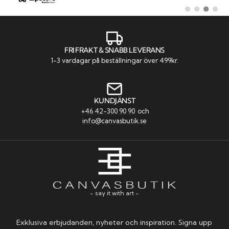
Byt
Byt
Byt
Byt
till
till
till
till
#
#
#
#
rekommendatio
rekommenda
rekommen
rekom
FRI FRAKT & SNABB LEVERANS
1-3 vardagar på beställningar över 499kr.
KUNDJÄNST
+46 42-300 90 90
och
info@canvasbutik.se
- say it with art -
Exklusiva erbjudanden, nyheter och inspiration. Signa upp